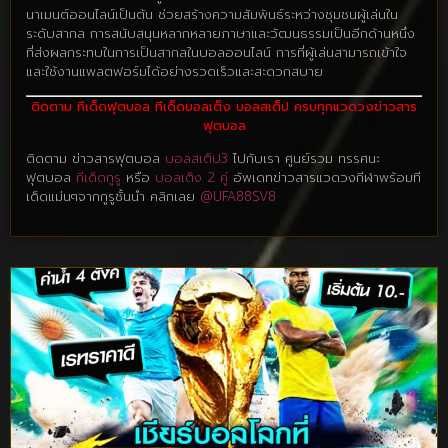
นาเมนต์ออนไลน์เป็นต้น ช่วยสร้างความสัมพันธ์ระหว่างชุมชนผู้เล่นใน
ระดับสากล การสนับสนุนหลากหลายภาษาและวัฒนธรรมเป็นอีกด้านหนึ่ง
ที่ส่งผลกระทบในการเป็นสากลในบอลออนไลน์ การที่ผู้เล่นสามารถเข้าใจ
และใช้งานแพลตฟอร์มได้อย่างรวดเร็วและสะดวกสบาย
ติดตาม ทีเด็ดฟุตบอล ทีเด็ดบอลเต็ง บอลสเต็ป ครบทุกแวดวงข่าวสาร
ฟุตบอล
ติดตาม ข่าวสารฟุตบอล
บอลสเต็ป
3
ไปกับเรา ศูนย์รวม ทรรศนะ
ฟุตบอล
ทีเด็ดกูรู
หรือ
บอลเต็ง 2 คู่
อัพเดทข่าวสารแวดวงกีฬาพร้อมที
เด็ดแม่นๆจากกูรูชั้นนำ คลิกเลย
@UFA88SV8