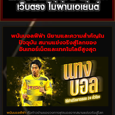
พนันบอลฟีฟ่า นิยามและความสำคัญใน
ปัจจุบัน สนามแข่งจริงสู่โลกของ
อินเทอร์เน็ตและเทคโนโลยีสูงสุด
พนันบอลฟีฟ่า
คือก้าวข้ามของวงการฟุตบอลจากสนามแข่งจริงสู่โลก