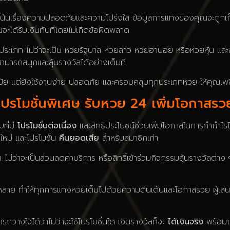
เน้นเรื่องความปลอดภัยและความโปร่งใส ข้อมูลการแทงของคุณจะถูก
ณจะได้รับเงินทันทีโดยไม่เกิดข้อผิดพลาด
ุกประเภท ไม่ว่าจะเป็น หวยรัฐบาล หวยลาว หวยฮานอย หรือหวยหุ้น แล
ามารถสนุกและลุ้นรางวัลได้อย่างเต็มที่
สมัย แต่ยังใช้งานง่าย ปลอดภัย และครอบคลุมทุกประเภทหวย ให้คุณเ
โปรโมชั่นพิเศษ รับหวย 24 เพิ่มโอกาสรว
บที่มี
โปรโมชั่นต่อเนื่อง
และสิทธิประโยชน์ช่วยเพิ่มโอกาสในการทำกำไร
ใหม่ และโปรโมชั่น
คืนยอดเสีย
สำหรับสมาชิกเก่า
่า ไม่ว่าจะเป็นส่วนลดค่าบริการ หรือสิทธิ์เข้าร่วมกิจกรรมลุ้นรางวัลต่า
ลาย ทำให้ทุกการแทงหวยเต็มไปด้วยความตื่นเต้นและโอกาสรวย ผู้เล่นส
ารถวางใจได้ว่าไม่ว่าจะใช้โปรโมชั่นใด เงินรางวัลก็จะ
ได้เงินจริง
พร้อมถ