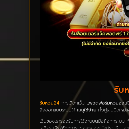
รับ
รับหวย24
การเลือกเว็บ
แพลตฟอร์มหวยออนไ
จึงออกแบบระบบให้
เมนูใช้ง่าย
ทั้งผู้เล่นมือใหม
เว็บของเรารองรับการใช้งานบนมือถือทุกระบบ 
เสถียร เพื่อให้ทุกการแทงหวยออนไลน์ราบรื่นแล