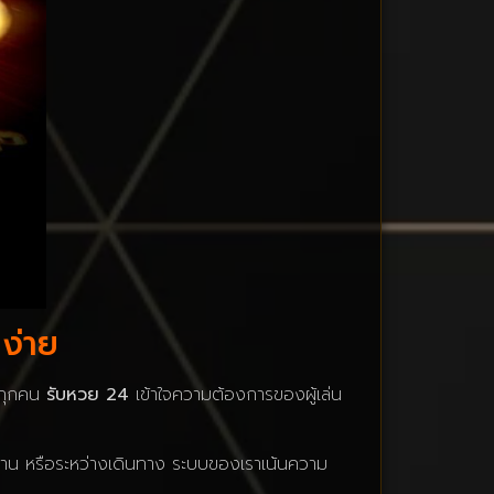
ง่าย
ยทุกคน
รับหวย 24
เข้าใจความต้องการของผู้เล่น
่ทำงาน หรือระหว่างเดินทาง ระบบของเราเน้นความ