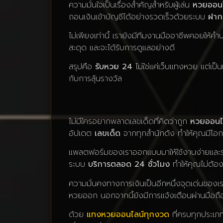
ความมั่นใจเป็นเรื่องสำคัญสำหรับผู้เล่น
หวยออนไ
ถอนเงินเข้าบัญชีได้อย่างรวดเร็วด้วยระบบ
ฝาก
ไม่เพียงเท่านี้ เรายังมีทีมงานมืออาชีพคอยให้
สะดุด และจะได้รับการดูแลอย่างดี
สรุปคือ
รับหวย 24
ไม่ใช่แค่เว็บแทงหวย แต่เป
กับการลุ้นรางวัล
ไม่มีใครอยากพลาดเลขเด็ดที่คิดว่าถูก
หวยออนไ
อัปเดต
เลขเด็ด
จากทุกสำนักดัง ทำให้คุณมีโอกา
แพลตฟอร์มของเราออกแบบมาให้ใช้งานง่ายและรอง
ระบบ
บริการตลอด 24 ชั่วโมง
ทำให้คุณไม่ต้
ความมั่นคงทางการเงินเป็นอีกหนึ่งจุดเด่นของเร
หวยออก นอกจากนี้ยังมีการแจ้งเตือนผ่านมือถื
ด้วย
แทงหวยออนไลน์ทุกงวด
ที่ครบทุกประเภ