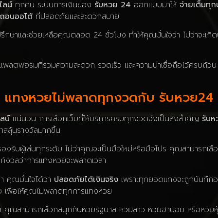
ลน์
ทุกคน ระบบการเงินของ
รับหวย 24
ออกแบบมาให้
จ่ายเต็มทุ
ถอนออโต้
ที่ปลอดภัยและสะดวกสบาย
คำปรึกษาและช่วยเหลือคุณตลอด 24 ชั่วโมง ทำให้คุณมั่นใจว่า ไม่ว่า
็นแพลตฟอร์มที่รวมความสะดวก รวดเร็ว และความน่าเชื่อถือไว้ครบถ้วน
แทงหวยไม่พลาดทุกงวดกับ รับหวย24
ลน์
แน่นอน การเลือกเว็บที่ให้บริการครบทุกงวดจึงเป็นสิ่งสำคัญ
รับ
สลุ้นรางวัลมากขึ้น
รับผู้เล่นทุกระดับ ไม่ว่าคุณจะเป็นมือใหม่หรือมือโปร คุณสามารถเ
องกังวลว่าการแทงหวยจะพลาดเวลา
า คุณมั่นใจได้ว่า
ปลอดภัยได้เงินจริง
เพราะทุกยอดแทงจะถูกบันทึกอย่
อ เพื่อให้คุณไม่พลาดทุกการแทงหวย
ท คุณสามารถเลือกสนุกกับหวยรัฐบาล หวยลาว หวยฮานอย หรือหวยหุ้น 