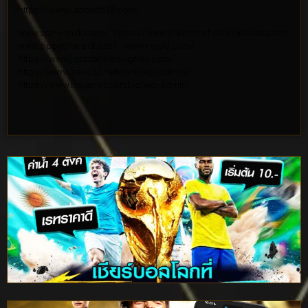
https://www.ufabet638.com/
www.spr-v-msk.com/
https://www.elektrotehnickifakultet.com/
www.zippysharedl.site/
www.rxsykf.com/
https://www.jazzdanslesvignes.com/
https://www.sexclip.network/wp-admin/
https://www.bayanescort.biz/wp-admin