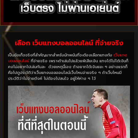
เลือก เว็บแทงบอลออนไลน์ ที่จ่ายจริง
เป็นข้อเท็จจริงที่สำคัญมากสำหรับนักพนันที่จะต้องเลือกแทงกับ
เว็บแทง
บอลออนไลน์
ที่จ่ายจริง เพราะถ้าเล่นไปแล้วแพ้เสียเงิน แทงได้ไม่ได้เงินก็
คงไม่อยากไปเล่นกันละ ด้วยเหตุนี้เอง ถ้าอยากได้เงินแยะ ๆ อย่างแรกก็
คือไปดูประวัติว่าเว็บแทงบอลออนไลน์เว็บไหนจ่ายจริง ๆ ถ้าเว็บไหนมี
ประวัติว่าไม่จ่ายตังค์ ไม่ต้องไปสนใจ อยู่ให้ห่าง ๆ ไว้