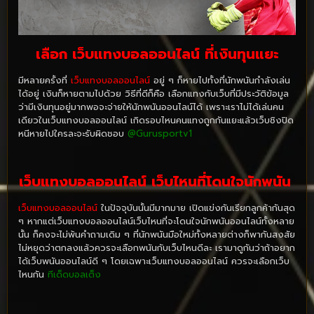
เลือก เว็บแทงบอลออนไลน์ ที่เงินทุนแยะ
มีหลายครั้งที่
เว็บแทงบอลออนไลน์
อยู่ ๆ ก็หายไปทั้งที่นักพนันกำลังเล่น
ได้อยู่ เงินก็หายตามไปด้วย วิธีที่ดีก็คือ เลือกแทงกับเว็บที่มีประวัติข้อมูล
ว่ามีเงินทุนอยู่มากพอจะจ่ายให้นักพนันออนไลน์ได้ เพราะเราไม่ได้เล่นคน
เดียวในเว็บแทงบอลออนไลน์ เกิดรอบไหนคนแทงถูกกันแยะแล้วเว็บชิงปิด
หนีหายไปใครละจะรับผิดชอบ
@Gurusportv1
เว็บแทงบอลออนไลน์
เว็บไหนที่โดนใจนักพนัน
เว็บแทงบอลออนไลน์
ในปัจจุบันนั้นมีมากมาย เปิดแข่งกันเรียกลูกค้ากันสุด
ๆ หากแต่เว็บแทงบอลออนไลน์เว็บไหนที่จะโดนใจนักพนันออนไลน์ทั้งหลาย
นั้น ก็คงจะไม่พ้นคำถามเดิม ๆ ที่นักพนันมือใหม่ทั้งหลายต่างก็พากันสงสัย
ไม่หยุดว่าตกลงแล้วควรจะเลือกพนันกับเว็บไหนดีละ เรามาดูกันว่าถ้าอยาก
ได้เว็บพนันออนไลน์ดี ๆ โดยเฉพาะเว็บแทงบอลออนไลน์ ควรจะเลือกเว็บ
ไหนกัน
ทีเด็ดบอลเต็ง