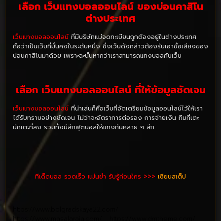
เลือก เว็บแทงบอลออนไลน์ ของบ่อนคาสิโน
ต่างประเทศ
เว็บแทงบอลออนไลน์
ที่มีบริษัทแม่จดทะเบียนถูกต้องอยู่ในต่างประเทศ
ถือว่าเป็นเว็บที่มั่นคงในระดับหนึ่ง ซึ่งเว็บดังกล่าวต้องรับเอาชื่อเสียงของ
บ่อนคาสิโนมาด้วย เพราะฉะนั้นหากว่าเราสามารถแทงบอลกับเว็บ
เลือก เว็บแทงบอลออนไลน์ ที่ให้ข้อมูลชัดเจน
เว็บแทงบอลออนไลน์
ที่น่าเล่นก็คือเว็บที่จัดเตรียมข้อมูลออนไลน์ไว้ให้เรา
ได้รับทราบอย่างชัดเจน ไม่ว่าจะอัตราการต่อรอง การจ่ายเงิน ทีมที่เตะ
นักเตะที่ลง รวมทั้งมีลีกฟุตบอลให้แทงกันหลาย ๆ ลีก
ทีเด็ดบอล รวดเร็ว แม่นยำ รับรู้ก่อนใคร >>>
เซียนสเต็ป
https://www.bolgradskaya22.com/
https://www.masalaraja.com/
https://www.dmtheme.com/