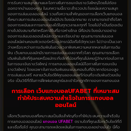
การรับความสนุกสนานและโอกาสในการชนะเงินรางวัลใหญ่โดยไม่ต้อง
ออกจากบ้านของคุณ ในบทความนี้เราจะสำรวจประโยชน์และความสนุก
ของการเล่นบอลออนไลน์ รวมถึงความสำคัญของการเลือกเว็บแทงบอล
ที่เหมาะสมการเล่นบอลออนไลน์มีประโยชน์มากมาย เราสามารถเข้าถึงโลก
ของการพนันและการแทงบอลได้ในทุกเวลาและทุกที่ โดยไม่จำเป็นต้องเดิน
ทางไปยังสนามกีฬาหรือคาสิโนที่อาจห่างไกล นี่คือประโยชน์บางอย่าง
ของการเล่นบอลออนไลน์สะดวกและเรียบง่าย คุณสามารถเล่นบอล
ออนไลน์ผ่านคอมพิวเตอร์หรืออุปกรณ์มือถือได้ทุกเวลา ไม่ว่าจะเป็นเวลา
ว่างหรือระหว่างการเดิมพันในช่วงเวลาพิเศษความหลากหลายในการเดิม
พัน เว็บแทงบอลมักมีรายการแข่งขันบอลจากทั่วโลก คุณสามารถเลือก
เดิมพันในลีกที่คุ้นเคยหรือแม้กระทั่งลีกที่น้อยที่คุณไม่เคยรู้จักมาก่อนโอกาส
ในการชนะเงินรางวัลใหญ่ การแทงบอลออนไลน์มีโอกาสในการชนะเงิน
รางวัลใหญ่ โดยเฉพาะในการเดิมพันชนะแบบคอมโบที่มีราคาต่อรองสูง
การเล่นแบบฟรี หลายเว็บไซต์ให้คุณลองเล่นฟรีก่อนที่จะเดิมพันด้วยเงิน
จริง เป็นวิธีที่ดีในการฝึกฝนกลยุทธ์และเข้าใจกฎกติกาของการแทงบอล
การเลือก เว็บแทงบอลUFABET ที่เหมาะสม
ทำให้ประสบความสำเร็จในการแทงบอล
ออนไลน์
เลือกเว็บแทงบอลที่เหมาะสมเป็นสิ่งสำคัญที่จะทำให้ประสบความสำเร็จใน
การแทงบอลออนไลน์
แทงบอล UFABET
ตราบใดที่คุณเลือกเว็บไซต์ที่ดี
และเชื่อถือได้ คุณจะสามารถเพลิดเพลินในการแทงบอลอย่างมั่นใจ นี่คือ