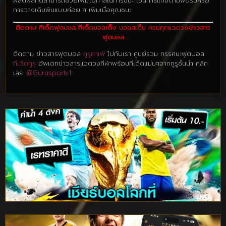
ผลิตผลที่ดีสามารถช่วยเพิ่มโอกาสในการชนะ เช่นการแทงตามฟอร์มหรือ
การวางเดิมพันแบบค่อย ๆ เพิ่มเมื่อคุณชนะ
ติดตาม ทีเด็ดฟุตบอล ทีเด็ดบอลเต็ง บอลสเต็ป ครบทุกแวดวงข่าวสาร
ฟุตบอล
ติดตาม ข่าวสารฟุตบอล
กูรูคาเฟ่
ไปกับเรา ศูนย์รวม ทรรศนะฟุตบอล
ทีเด็ดกูรู
อัพเดทข่าวสารแวดวงกีฬาพร้อมทีเด็ดแม่นๆจากกูรูชั้นนำ คลิก
เลย
@Gurusportv1