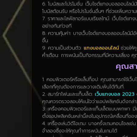
6. โบนัสและโปรโมชั่น: เว็บไซต์แทงบอลออนไลน์มั
โบนัสต้อนรับ หรือโปรโมชั่นอื่นๆ ที่ช่วยเพิ่มควา
7. ราคาและไลฟ์สกอร์แบบเรียลไทม์: เว็บไซต์แ
อย่างทันท่วงที
8. ความคุ้มค่า: บางเว็บไซต์แทงบอลออนไลน์มีอัตร
ขึ้น
9. ความเป็นส่วนตัว:
แทงบอลออนไลน์
ช่วยให้ค
คำเตือน: การพนันเป็นกิจกรรมที่มีความเสี่ยง คุ
คุณสา
1. คอมพิวเตอร์หรือแล็ปท็อป: คุณสามารถใช้เว็
เลือกที่คุณต้องการและวางเดิมพันได้ทันที.
2. สมาร์ทโฟนและแท็บเล็ต:
เว็บแทงบอล 2023 ดี
คุณควรตรวจสอบให้แน่ใจว่าแอปพลิเคชันดังกล่าวมี
3. เครื่องคอมพิวเตอร์และแท็บเล็ตแบบพกพา: มี
ตั้งแอปพลิเคชันเหล่านี้ลงในอุปกรณ์เคลื่อนที่ข
4. เครื่องเล่นวิดีโอเกม: บางครั้งเกมคอนโซลเ
จำลองซึ่งจะให้คุณทำการพนันในเกมได้