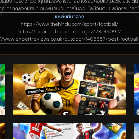
มเสี่ยง โปรดจำไว้ว่าคุณควรพิจารณาอย่างรอบคอบและมีสติตั้งแต่ต้น
คุณอยากลองเข้ามาเดิมพันกับเว็บคาสิโนออนไลน์อันดับ1 สมัครสมาชิกได
แหล่งที่มาจาก
https://www.thehindu.com/sport/football/
https://pubmed.ncbi.nlm.nih.gov/23249092/
://www.expertreviews.co.uk/outdoor/1406687/best-football