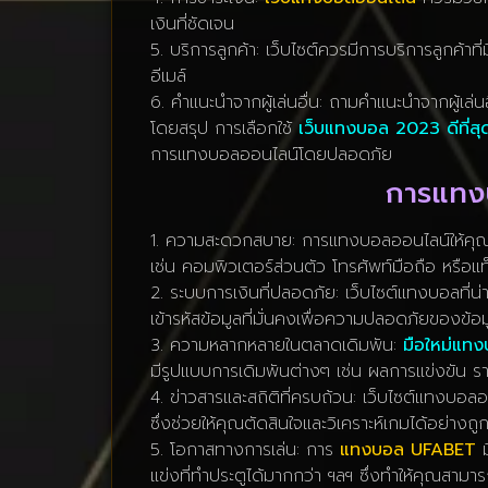
เงินที่ชัดเจน
5. บริการลูกค้า: เว็บไซต์ควรมีการบริการลูกค
อีเมล์
6. คำแนะนำจากผู้เล่นอื่น: ถามคำแนะนำจากผู้เล่
โดยสรุป การเลือกใช้
เว็บแทงบอล 2023 ดีที่ส
การแทงบอลออนไลน์โดยปลอดภัย
การแทงบ
1. ความสะดวกสบาย: การแทงบอลออนไลน์ให้คุณสามาร
เช่น คอมพิวเตอร์ส่วนตัว โทรศัพท์มือถือ หรือแท
2. ระบบการเงินที่ปลอดภัย: เว็บไซต์แทงบอลที่
เข้ารหัสข้อมูลที่มั่นคงเพื่อความปลอดภัยของข้อ
3. ความหลากหลายในตลาดเดิมพัน:
มือใหม่แ
มีรูปแบบการเดิมพันต่างๆ เช่น ผลการแข่งขัน รา
4. ข่าวสารและสถิติที่ครบถ้วน: เว็บไซต์แทงบอลอ
ซึ่งช่วยให้คุณตัดสินใจและวิเคราะห์เกมได้อย่างถู
5. โอกาสทางการเล่น: การ
แทงบอล UFABET
ม
แข่งที่ทำประตูได้มากกว่า ฯลฯ ซึ่งทำให้คุณสาม