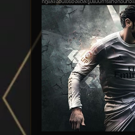
กฎและเงื่อนไขของแต่ละรูปแบบการแทงก่อนที่จะเข