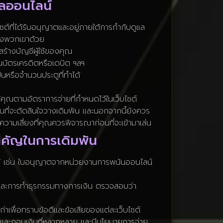
ลออนไลน์
บไซต์ที่ได้รับอนุญาตและอยู่ภายใต้การกำกับดูแล
องพวกเขาด้วย
สร้างบัญชีผู้ใช้ของคุณ
ช่นบัตรเครดิตหรือเดบิต ฯลฯ
นหรือจำนวนประตูที่ทำได้
คุณตามอัตราการจ่ายที่กำหนดไว้ในเว็บไซต์
่อนที่จะตัดสินใจวางเดิมพัน และนอกจากนี้ยังควร
ความเสี่ยงที่คุณควรพิจารณาก่อนที่จะเข้ามาเล่น
งสำคัญในการเดิมพัน
ด้ เช่น ใบอนุญาตจากหน่วยงานการพนันออนไลน์
ัวและการทำธุรกรรมทางการเงิน ตรวจสอบว่า
าเพื่อทราบข้อดีและข้อเสียของแต่ละเว็บไซต์
เงินและถอนเงินที่หลากหลาย และมีนโยบายการจ่าย