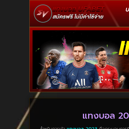
แทงบอล 2023
สำหรับการเข้า
แทงบอล 2023
คือกระบวนการที่