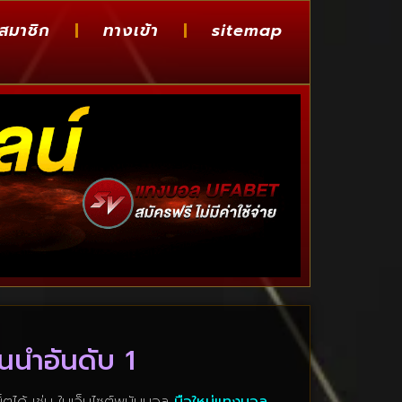
สมาชิก
ทางเข้า
sitemap
้นนำอันดับ 1
ได้ เช่น ในเว็บไซต์พนันบอล
มือใหม่แทงบอล