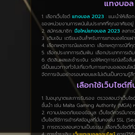
แทงบอล 
1. เลือกเว็บไซต์
แทงบอล 2023
: แนะนำให้เลือก
ของหน่วยงานการพนันในประเทศที่คุณอาศัยอย
2. สมัครสมาชิก:
มือใหม่แทงบอล 2023
ลงทะเบ
3. เติมเงิน: เตรียมเงินสำหรับการแทงบอลโดยฝากเง
4. เลือกเหตุการณ์และตลาด: เลือกเหตุการณ์ที่ค
5. เลือกประเภทการเดิมพัน: เลือกประเภทการเดิมพ
6. ตัดสินผลและชำระเงิน: รอให้เหตุการณ์เสร็จ
นี่เป็นแนวทางทั่วไปเกี่ยวกับการแทงบอลออนไลน์ อ
จัดการเงินอย่างรอบคอบและไม่เดินเป็นความรู้สึก
เลือกใช้เว็บไซต์ท
1. ใบอนุญาตและการรับรอง: ตรวจสอบว่าเว็บไซ
ชั้นนำ เช่น Malta Gaming Authority (MGA)
2. ความปลอดภัยของข้อมูล: เว็บไซต์ควรมีมาตร
เว็บไซต์ใช้การเข้ารหัสข้อมูลที่มั่นคงเช่น SSL
3. การตรวจสอบความเป็นธรรม: เลือกเว็บไซต์ที่มี
4. การชำระเงิน:
เว็บแทงบอลออนไลน์
ควรมีวิธี