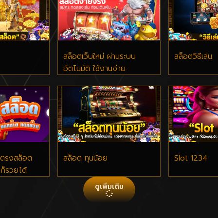
สล็อตเว็บใหม่ ผ่านระบบ
สล็อตวิธีเล่น
อัตโนมัติ ใช้งานง่าย
็บตรงสล็อต
สล็อต ทุนน้อย
Slot 1234
ก็รวยได้
ดูเพิ่มเติม