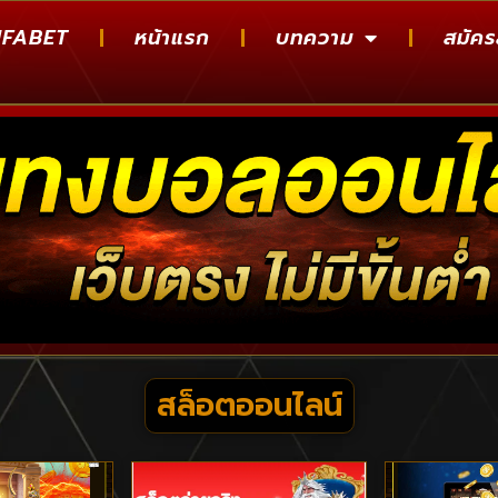
UFABET
หน้าแรก
บทความ
สมัคร
สล็อตออนไลน์