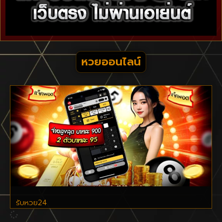
หวยออนไลน์
รับหวย24