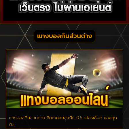
แทงบอลกินส่วนต่าง
แทงบอลกินส่วนต่าง คืนค่าคอมสูงถึง 0.5 เปอร์เซ็นต์ ของทุก
บิล