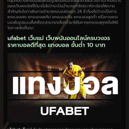
ที่สุดกับการแทงบอลในแต่ละรูปแบบซึ่งจะได้แนวทางและวิธีการจากบริการ
ของเว็บเครดิตที่ได้มานั้นไม่ว่าจะเป็นจำนวนเท่าไหร่เราก็จะต้องให้ความ
สำคัญกับโอกาสในการเข้ามาแทงบอลตลอด 24 ชั่วโมงไม่ว่าจะเป็นการ
แทงบอลสด แทงบอลสเต็ป แทงบอลเต็ง แทงบอลสูงต่ำ หรือการแทง
บอลในรูปแบบอื่นๆซึ่งจะสามารถเลือกนำมาใช้ในการแทงบอลทุกครั้งให้มี
โอกาสเพิ่มขึ้นเรา
ufabet เว็บแม่ เว็บพนันออนไลน์ครบวงจร
ราคาบอลดีที่สุด แทงบอล ขั้นต่ำ 10 บาท