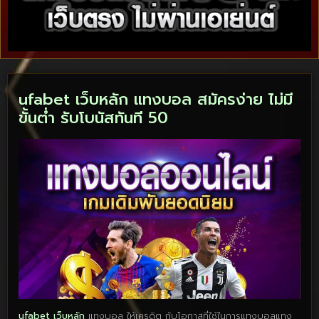
ufabet เว็บหลัก แทงบอล สมัครง่าย ไม่มี
ขั้นต่ำ รับโบนัสทันที 50
ufabet เว็บหลัก
แทงบอล ให้เครดิต กับโอกาสที่ใช้ในการแทงบอลแทง